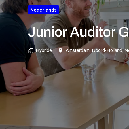
Nederlands
Junior Auditor
Hybride
Amsterdam
,
Noord-Holland
,
N