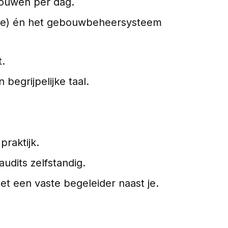
bouwen per dag.
tie) én het gebouwbeheersysteem
t.
begrijpelijke taal.
praktijk.
udits zelfstandig.
et een vaste begeleider naast je.